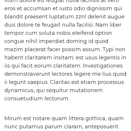
illum dolore eu feugiat nulla facilisis at vero
eros et accumsan et iusto odio dignissim qui
blandit praesent luptatum zzril delenit augue
duis dolore te feugait nulla facilisi. Nam liber
tempor cum soluta nobis eleifend option
congue nihil imperdiet doming id quod
mazim placerat facer possim assum. Typi non
habent claritatem insitam; est usus legentis in
iis qui facit eorum claritatem. Investigationes
demonstraverunt lectores legere me lius quod
ii legunt saepius. Claritas est etiam processus
dynamicus, qui sequitur mutationem
consuetudium lectorum.
Mirum est notare quam littera gothica, quam
nunc putamus parum claram, anteposuerit